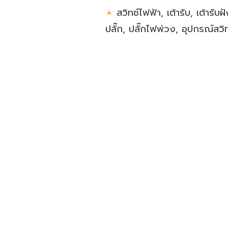
​สวิทช์ไฟฟ้า, เต้ารับ, เต้าร
ปลั๊ก, ปลั๊กไฟพ่วง, อุปกรณ์สวิ