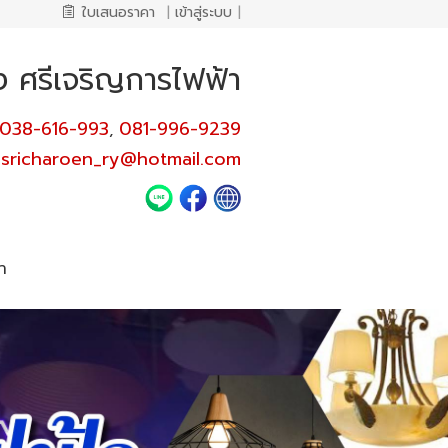
ใบเสนอราคา
|
เข้าสู่ระบบ
|
ง ศรีเจริญการไฟฟ้า
038-616-993
081-996-9239
,
sricharoen_ry@hotmail.com
า