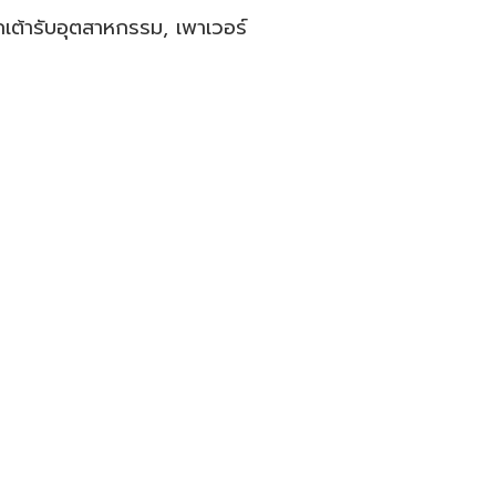
๊กเต้ารับอุตสาหกรรม, เพาเวอร์