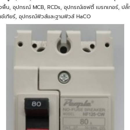
ับฝังพื้น, อุปกรณ์ MCB, RCDs, อุปกรณ์เซฟตี้ เบรกเกอร์, ปลั
ทช์เกียร์, อุปกรณ์ฟิวส์และฐานฟิวส์ HaCO